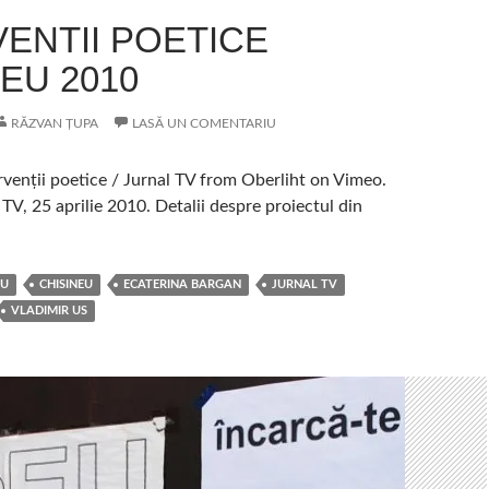
VENTII POETICE
EU 2010
RĂZVAN ȚUPA
LASĂ UN COMENTARIU
rvenții poetice / Jurnal TV from Oberliht on Vimeo.
TV, 25 aprilie 2010. Detalii despre proiectul din
AU
CHISINEU
ECATERINA BARGAN
JURNAL TV
VLADIMIR US