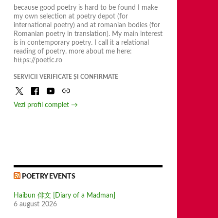
because good poetry is hard to be found I make
my own selection at poetry depot (for
international poetry) and at romanian bodies (for
Romanian poetry in translation). My main interest
is in contemporary poetry. I call it a relational
reading of poetry. more about me here:
https://poetic.ro
SERVICII VERIFICATE ȘI CONFIRMATE
Vezi profil complet →
POETRY EVENTS
Haibun 俳文 [Diary of a Madman]
6 august 2026