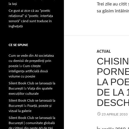
Trei zile au citi
la Iași
sa găsim întâlni
Ce gust ai zice că au ”poetic
relațional” și ”poetic. interfața
sonoră” când sunt traduse în
înghețată
CE SE SPUNE
ACTUAL
Cum se vede din AI societatea
CHISI
cu demisii de președinți prin
poezie
la
Cum citește
PORNE
inteligența artificială două
volume cu poezie
LA POE
Silent Book Club se lansează la
București
la
Viaţa din spatele
DE LA 
execuţiilor culturale
DESCH
Silent Book Club se lansează la
București
la
Foarţă, poezie şi
vizual la galerie
23 APRILIE 2010
Silent Book Club se lansează la
București | comunitate globală
de cititori din peste 60 de țări,