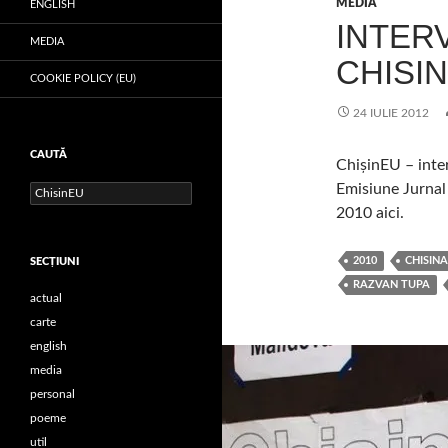
MEDIA
ENGLISH
INTER
MEDIA
CHISIN
COOKIE POLICY (EU)
24 IULIE 2012
CAUTĂ
ChișinEU – inte
Emisiune Jurnal 
Caută
după:
2010 aici.
2010
CHISIN
SECŢIUNI
RAZVAN TUPA
actual
carte
english
media
personal
poeme
util