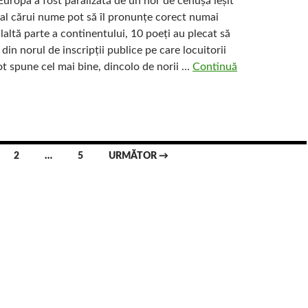
 Europa a fost paralizată de un nor de cenușă ieșit
 al cărui nume pot să îl pronunțe corect numai
alaltă parte a continentului, 10 poeți au plecat să
din norul de inscripții publice pe care locuitorii
ot spune cel mai bine, dincolo de norii …
Continuă
U-
e
2
…
5
URMĂTOR →
ului
ent