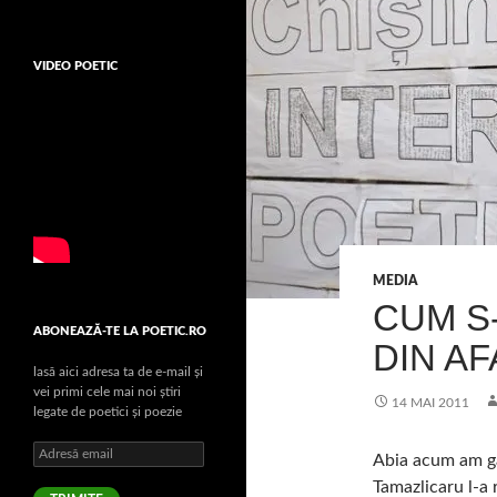
VIDEO POETIC
MEDIA
CUM S
ABONEAZĂ-TE LA POETIC.RO
DIN A
lasă aici adresa ta de e-mail şi
vei primi cele mai noi ştiri
14 MAI 2011
legate de poetici şi poezie
Adresă
Abia acum am ga
email
Tamazlicaru l-a