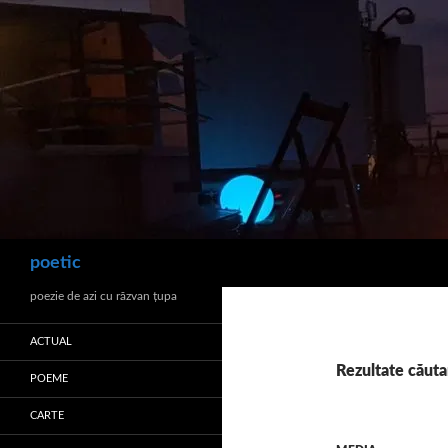
Sari
la
conținut
Caută
poetic
poezie de azi cu răzvan ţupa
ACTUAL
Rezultate căuta
POEME
CARTE