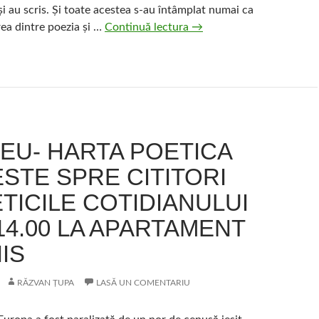
t și au scris. Și toate acestea s-au întâmplat numai ca
ChisinEU
rea dintre poezia și …
Continuă lectura
→
–
filmul
de
poezie
NEU- HARTA POETICA
STE SPRE CITITORI
TICILE COTIDIANULUI
14.00 LA APARTAMENT
IS
RĂZVAN ȚUPA
LASĂ UN COMENTARIU