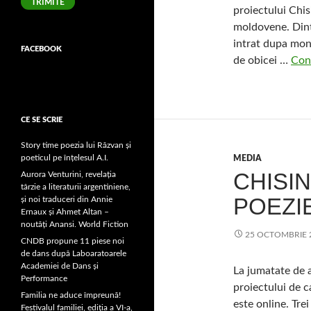
TRIMITE
proiectului Chis
moldovene. Dintr
intrat dupa mont
FACEBOOK
de obicei …
Con
CE SE SCRIE
Story time poezia lui Răzvan și
poeticul pe înțelesul A.I.
MEDIA
CHISIN
Aurora Venturini, revelația
târzie a literaturii argentiniene,
POEZI
și noi traduceri din Annie
Ernaux și Ahmet Altan –
noutăți Anansi. World Fiction
25 OCTOMBRIE 
CNDB propune 11 piese noi
de dans după Laboaratoarele
Academiei de Dans și
La jumatate de a
Performance
proiectului de c
Familia ne aduce împreună!
este online. Trei
Festivalul familiei, ediția a VI-a,