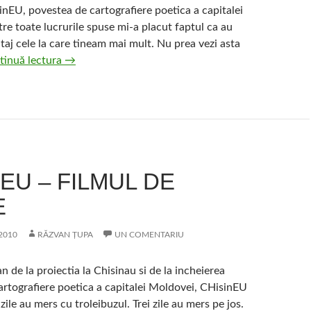
inEU, povestea de cartografiere poetica a capitalei
e toate lucrurile spuse mi-a placut faptul ca au
aj cele la care tineam mai mult. Nu prea vezi asta
Cum
tinuă lectura
→
s-
a
vazut
ChisinEU
din
afara
EU – FILMUL DE
E
2010
RĂZVAN ȚUPA
UN COMENTARIU
n de la proiectia la Chisinau si de la incheierea
artografiere poetica a capitalei Moldovei, CHisinEU
 zile au mers cu troleibuzul. Trei zile au mers pe jos.