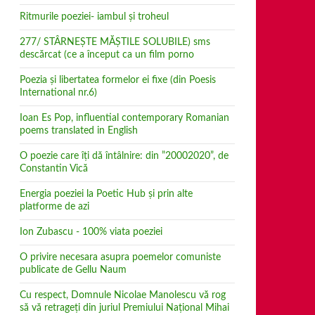
Ritmurile poeziei- iambul și troheul
277/ STÂRNEȘTE MĂȘTILE SOLUBILE) sms
descărcat (ce a început ca un film porno
Poezia şi libertatea formelor ei fixe (din Poesis
International nr.6)
Ioan Es Pop, influential contemporary Romanian
poems translated in English
O poezie care îți dă întâlnire: din ”20002020”, de
Constantin Vică
Energia poeziei la Poetic Hub și prin alte
platforme de azi
Ion Zubascu - 100% viata poeziei
O privire necesara asupra poemelor comuniste
publicate de Gellu Naum
Cu respect, Domnule Nicolae Manolescu vă rog
să vă retrageţi din juriul Premiului Naţional Mihai